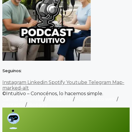
Seguinos:
Instagram
Linkedin
Spotify
Youtube
Telegram
Map-
marked-alt
©Intuitivo – Conocénos, lo hacemos simple.
Carrito de ventas
/
Wordpress
/
Alojamiento web
/
Contacto
/
Biopage