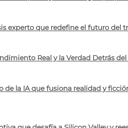
is experto que redefine el futuro del t
endimiento Real y la Verdad Detrás de
o de la IA que fusiona realidad y ficció
iva que desafía a Silicon Valley y reesc