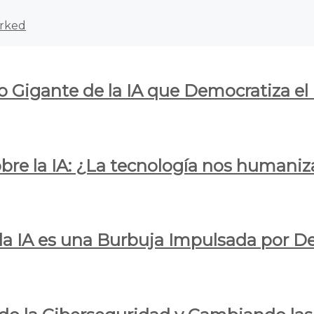
rked
o Gigante de la IA que Democratiza el
obre la IA: ¿La tecnología nos humani
e la IA es una Burbuja Impulsada por