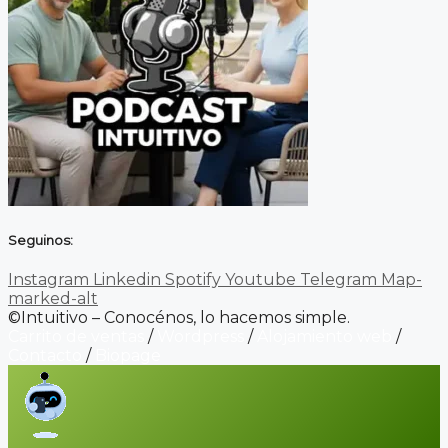
Seguinos:
Instagram
Linkedin
Spotify
Youtube
Telegram
Map-
marked-alt
©Intuitivo – Conocénos, lo hacemos simple.
Carrito de ventas
/
Wordpress
/
Alojamiento web
/
Contacto
/
Biopage