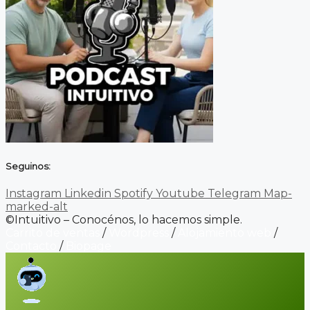
Seguinos:
Instagram
Linkedin
Spotify
Youtube
Telegram
Map-
marked-alt
©Intuitivo – Conocénos, lo hacemos simple.
Carrito de ventas
/
Wordpress
/
Alojamiento web
/
Contacto
/
Biopage