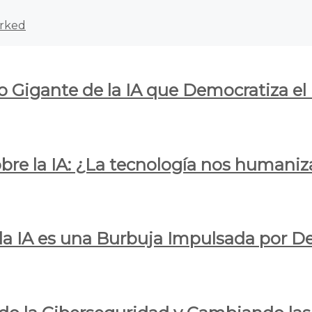
rked
o Gigante de la IA que Democratiza el
obre la IA: ¿La tecnología nos humani
e la IA es una Burbuja Impulsada por