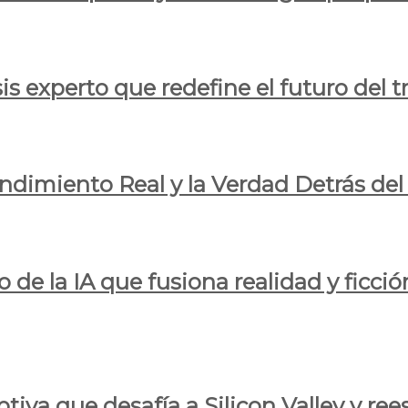
is experto que redefine el futuro del t
endimiento Real y la Verdad Detrás de
o de la IA que fusiona realidad y ficció
iva que desafía a Silicon Valley y reesc