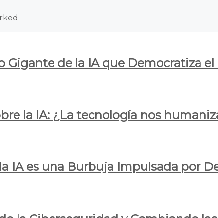
rked
o Gigante de la IA que Democratiza el
obre la IA: ¿La tecnología nos humani
e la IA es una Burbuja Impulsada por