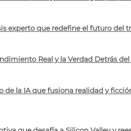
is experto que redefine el futuro del t
endimiento Real y la Verdad Detrás de
o de la IA que fusiona realidad y ficció
iva que desafía a Silicon Valley y reesc