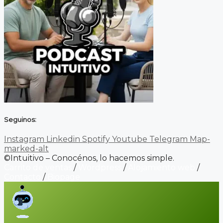
Seguinos:
Instagram
Linkedin
Spotify
Youtube
Telegram
Map-
marked-alt
©Intuitivo – Conocénos, lo hacemos simple.
Carrito de ventas
/
Wordpress
/
Alojamiento web
/
Contacto
/
Biopage