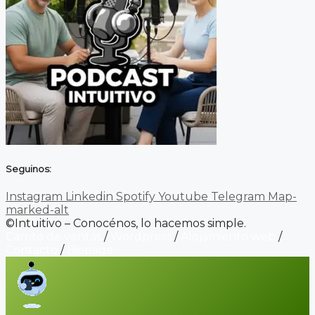
Seguinos:
Instagram
Linkedin
Spotify
Youtube
Telegram
Map-
marked-alt
©Intuitivo – Conocénos, lo hacemos simple.
Carrito de ventas
/
Wordpress
/
Alojamiento web
/
Contacto
/
Biopage