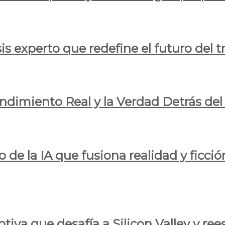
is experto que redefine el futuro del t
endimiento Real y la Verdad Detrás de
o de la IA que fusiona realidad y ficció
iva que desafía a Silicon Valley y reesc