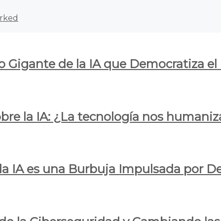
rked
o Gigante de la IA que Democratiza el
obre la IA: ¿La tecnología nos humani
e la IA es una Burbuja Impulsada por