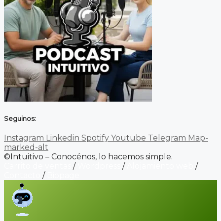
Seguinos:
Instagram
Linkedin
Spotify
Youtube
Telegram
Map-
marked-alt
©Intuitivo – Conocénos, lo hacemos simple.
Carrito de ventas
/
Wordpress
/
Alojamiento web
/
Contacto
/
Biopage