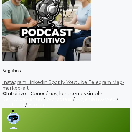
Seguinos:
Instagram
Linkedin
Spotify
Youtube
Telegram
Map-
marked-alt
©Intuitivo – Conocénos, lo hacemos simple.
Carrito de ventas
/
Wordpress
/
Alojamiento web
/
Contacto
/
Biopage