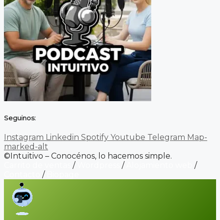
Seguinos:
Instagram
Linkedin
Spotify
Youtube
Telegram
Map-
marked-alt
©Intuitivo – Conocénos, lo hacemos simple.
Carrito de ventas
/
Wordpress
/
Alojamiento web
/
Contacto
/
Biopage