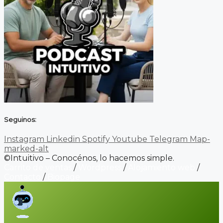
Seguinos:
Instagram
Linkedin
Spotify
Youtube
Telegram
Map-
marked-alt
©Intuitivo – Conocénos, lo hacemos simple.
Carrito de ventas
/
Wordpress
/
Alojamiento web
/
Contacto
/
Biopage