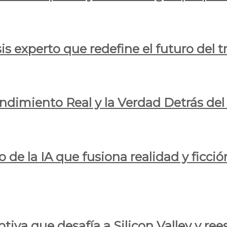
is experto que redefine el futuro del t
endimiento Real y la Verdad Detrás de
o de la IA que fusiona realidad y ficció
iva que desafía a Silicon Valley y reesc