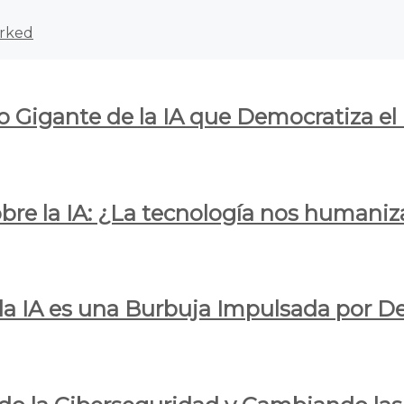
rked
o Gigante de la IA que Democratiza el
obre la IA: ¿La tecnología nos humani
e la IA es una Burbuja Impulsada por