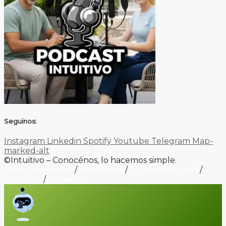
Seguinos:
Instagram
Linkedin
Spotify
Youtube
Telegram
Map-
marked-alt
©Intuitivo – Conocénos, lo hacemos simple.
Carrito de ventas
/
Wordpress
/
Alojamiento web
/
Contacto
/
Biopage