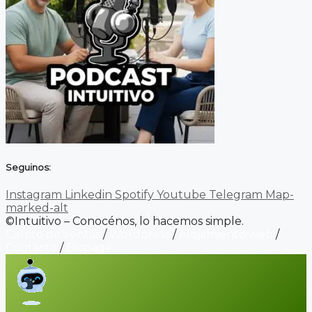
Seguinos:
Instagram
Linkedin
Spotify
Youtube
Telegram
Map-
marked-alt
©Intuitivo – Conocénos, lo hacemos simple.
Carrito de ventas
/
Wordpress
/
Alojamiento web
/
Contacto
/
Biopage