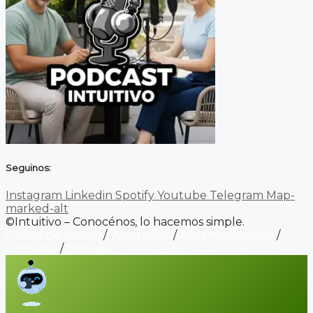
Seguinos:
Instagram
Linkedin
Spotify
Youtube
Telegram
Map-
marked-alt
©Intuitivo – Conocénos, lo hacemos simple.
Carrito de ventas
/
Wordpress
/
Alojamiento web
/
Contacto
/
Biopage