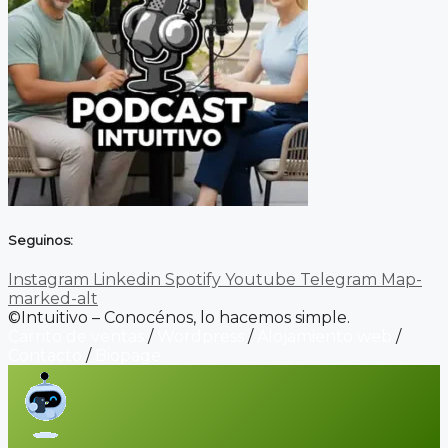
Seguinos:
Instagram
Linkedin
Spotify
Youtube
Telegram
Map-
marked-alt
©Intuitivo – Conocénos, lo hacemos simple.
Carrito de ventas
/
Wordpress
/
Alojamiento web
/
Contacto
/
Biopage