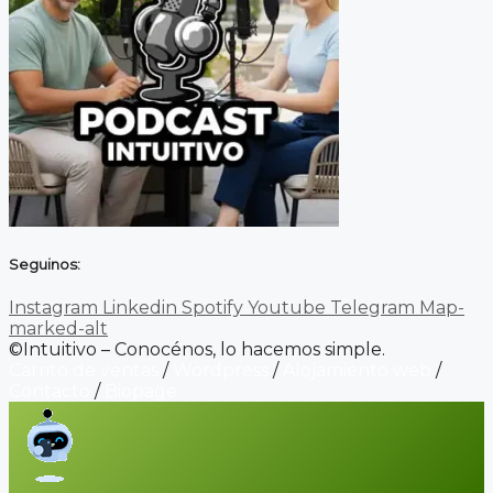
Seguinos:
Instagram
Linkedin
Spotify
Youtube
Telegram
Map-
marked-alt
©Intuitivo – Conocénos, lo hacemos simple.
Carrito de ventas
/
Wordpress
/
Alojamiento web
/
Contacto
/
Biopage