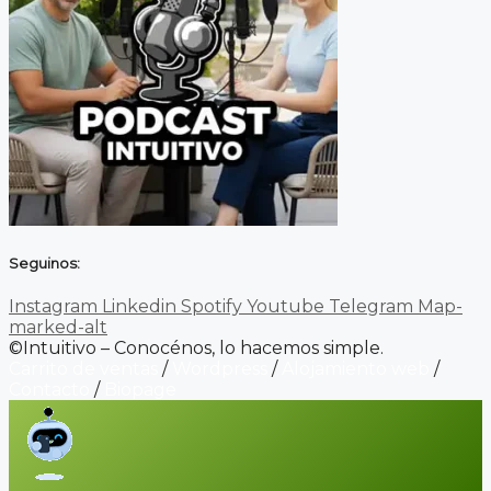
Seguinos:
Instagram
Linkedin
Spotify
Youtube
Telegram
Map-
marked-alt
©Intuitivo – Conocénos, lo hacemos simple.
Carrito de ventas
/
Wordpress
/
Alojamiento web
/
Contacto
/
Biopage