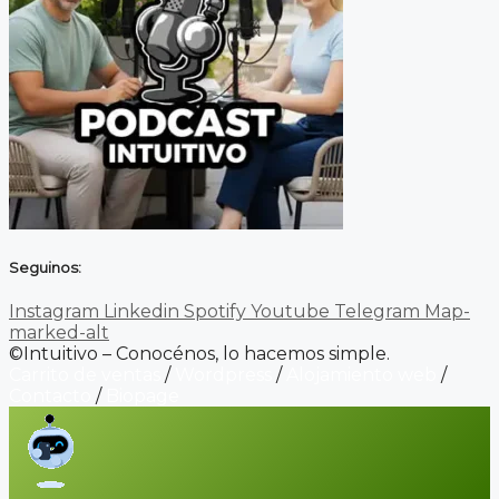
Seguinos:
Instagram
Linkedin
Spotify
Youtube
Telegram
Map-
marked-alt
©Intuitivo – Conocénos, lo hacemos simple.
Carrito de ventas
/
Wordpress
/
Alojamiento web
/
Contacto
/
Biopage