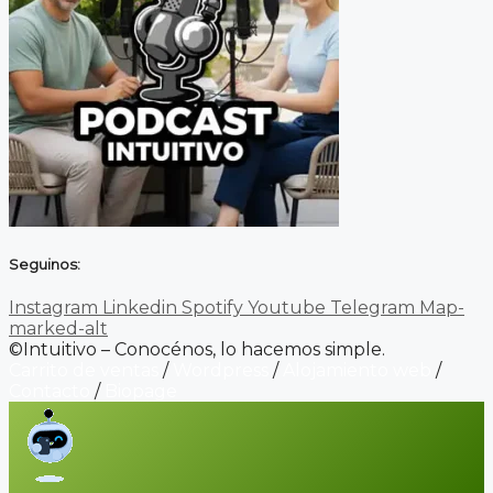
Seguinos:
Instagram
Linkedin
Spotify
Youtube
Telegram
Map-
marked-alt
©Intuitivo – Conocénos, lo hacemos simple.
Carrito de ventas
/
Wordpress
/
Alojamiento web
/
Contacto
/
Biopage