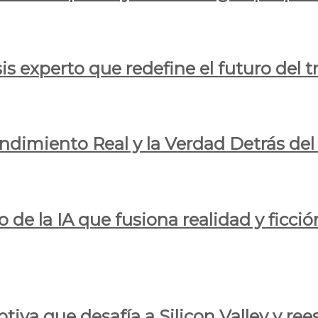
is experto que redefine el futuro del t
endimiento Real y la Verdad Detrás de
o de la IA que fusiona realidad y ficció
iva que desafía a Silicon Valley y reesc