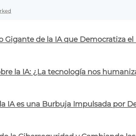
rked
o Gigante de la IA que Democratiza el
obre la IA: ¿La tecnología nos humani
e la IA es una Burbuja Impulsada por