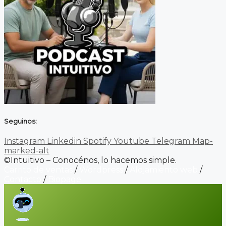
Seguinos:
Instagram
Linkedin
Spotify
Youtube
Telegram
Map-
marked-alt
©Intuitivo – Conocénos, lo hacemos simple.
Carrito de ventas
/
Wordpress
/
Alojamiento web
/
Contacto
/
Biopage