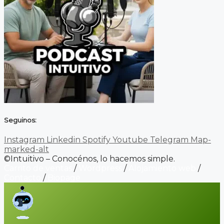
Seguinos:
Instagram
Linkedin
Spotify
Youtube
Telegram
Map-
marked-alt
©Intuitivo – Conocénos, lo hacemos simple.
Carrito de ventas
/
Wordpress
/
Alojamiento web
/
Contacto
/
Biopage