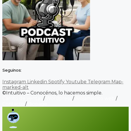
Seguinos:
Instagram
Linkedin
Spotify
Youtube
Telegram
Map-
marked-alt
©Intuitivo – Conocénos, lo hacemos simple.
Carrito de ventas
/
Wordpress
/
Alojamiento web
/
Contacto
/
Biopage