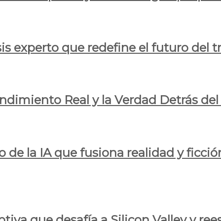
is experto que redefine el futuro del t
endimiento Real y la Verdad Detrás de
o de la IA que fusiona realidad y ficció
iva que desafía a Silicon Valley y reesc