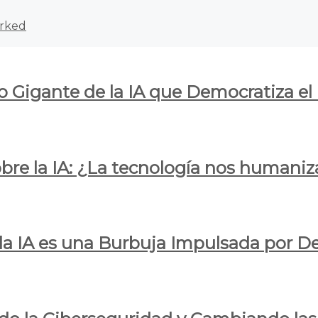
rked
o Gigante de la IA que Democratiza el
obre la IA: ¿La tecnología nos humani
e la IA es una Burbuja Impulsada por