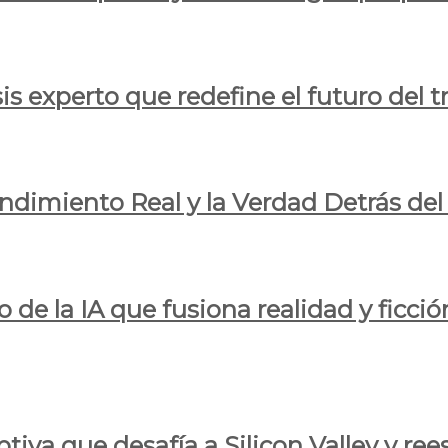
is experto que redefine el futuro del t
endimiento Real y la Verdad Detrás de
o de la IA que fusiona realidad y ficció
iva que desafía a Silicon Valley y reesc