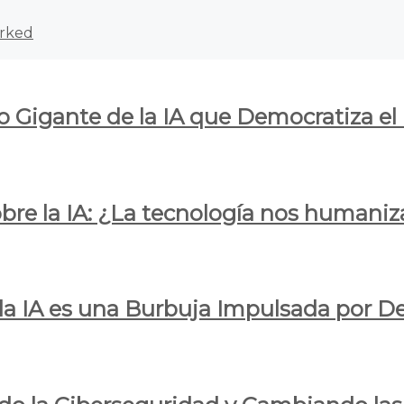
rked
o Gigante de la IA que Democratiza el
obre la IA: ¿La tecnología nos humani
e la IA es una Burbuja Impulsada por