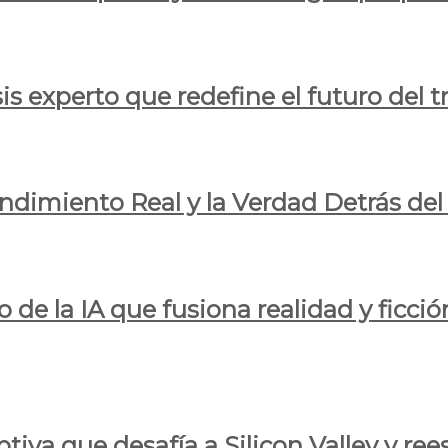
is experto que redefine el futuro del t
endimiento Real y la Verdad Detrás de
o de la IA que fusiona realidad y ficció
iva que desafía a Silicon Valley y reesc