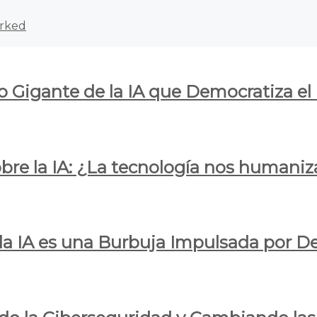
rked
o Gigante de la IA que Democratiza el
obre la IA: ¿La tecnología nos humani
e la IA es una Burbuja Impulsada por