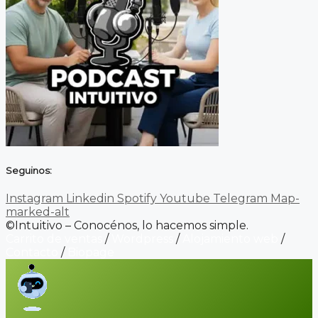
Seguinos:
Instagram
Linkedin
Spotify
Youtube
Telegram
Map-
marked-alt
©Intuitivo – Conocénos, lo hacemos simple.
Carrito de ventas
/
Wordpress
/
Alojamiento web
/
Contacto
/
Biopage