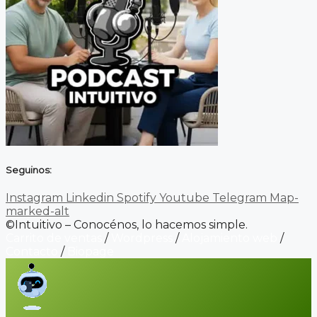
Seguinos:
Instagram
Linkedin
Spotify
Youtube
Telegram
Map-
marked-alt
©Intuitivo – Conocénos, lo hacemos simple.
Carrito de ventas
/
Wordpress
/
Alojamiento web
/
Contacto
/
Biopage