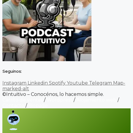
Seguinos:
Instagram
Linkedin
Spotify
Youtube
Telegram
Map-
marked-alt
©Intuitivo – Conocénos, lo hacemos simple.
Carrito de ventas
/
Wordpress
/
Alojamiento web
/
Contacto
/
Biopage