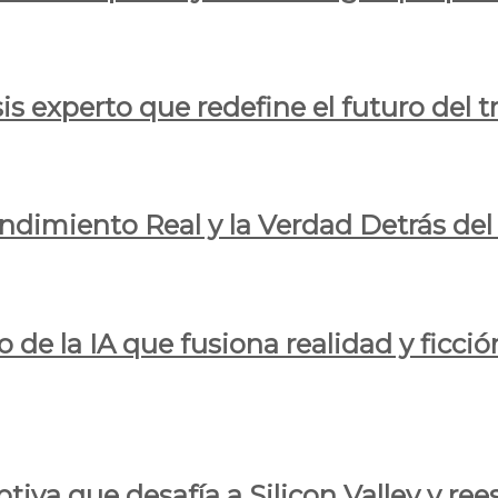
is experto que redefine el futuro del t
endimiento Real y la Verdad Detrás de
o de la IA que fusiona realidad y ficció
iva que desafía a Silicon Valley y reesc