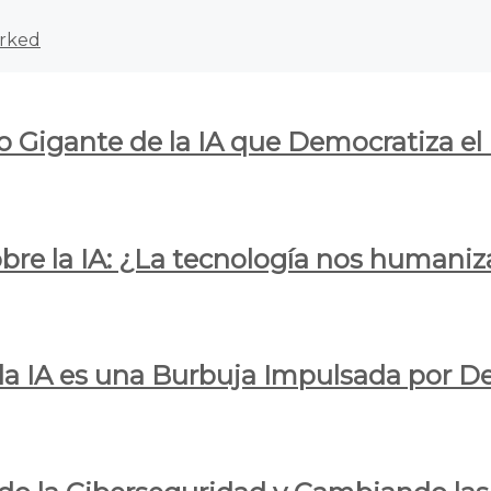
rked
o Gigante de la IA que Democratiza el
obre la IA: ¿La tecnología nos humani
e la IA es una Burbuja Impulsada por