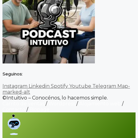
Seguinos:
Instagram
Linkedin
Spotify
Youtube
Telegram
Map-
marked-alt
©Intuitivo – Conocénos, lo hacemos simple.
Carrito de ventas
/
Wordpress
/
Alojamiento web
/
Contacto
/
Biopage