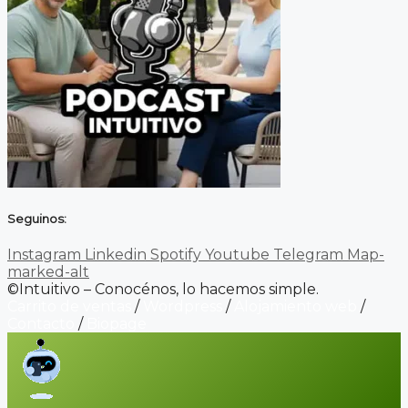
Seguinos:
Instagram
Linkedin
Spotify
Youtube
Telegram
Map-
marked-alt
©Intuitivo – Conocénos, lo hacemos simple.
Carrito de ventas
/
Wordpress
/
Alojamiento web
/
Contacto
/
Biopage