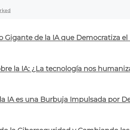
rked
o Gigante de la IA que Democratiza el
obre la IA: ¿La tecnología nos humani
e la IA es una Burbuja Impulsada por