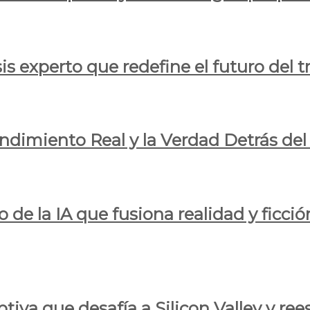
is experto que redefine el futuro del t
endimiento Real y la Verdad Detrás de
o de la IA que fusiona realidad y ficció
iva que desafía a Silicon Valley y reesc