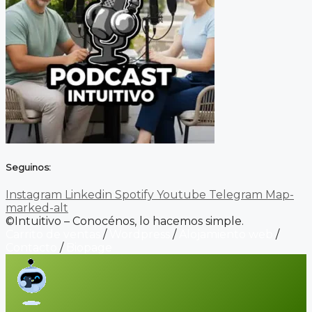
Seguinos:
Instagram
Linkedin
Spotify
Youtube
Telegram
Map-
marked-alt
©Intuitivo – Conocénos, lo hacemos simple.
Carrito de ventas
/
Wordpress
/
Alojamiento web
/
Contacto
/
Biopage