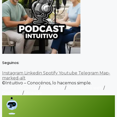
Seguinos:
Instagram
Linkedin
Spotify
Youtube
Telegram
Map-
marked-alt
©Intuitivo – Conocénos, lo hacemos simple.
Carrito de ventas
/
Wordpress
/
Alojamiento web
/
Contacto
/
Biopage