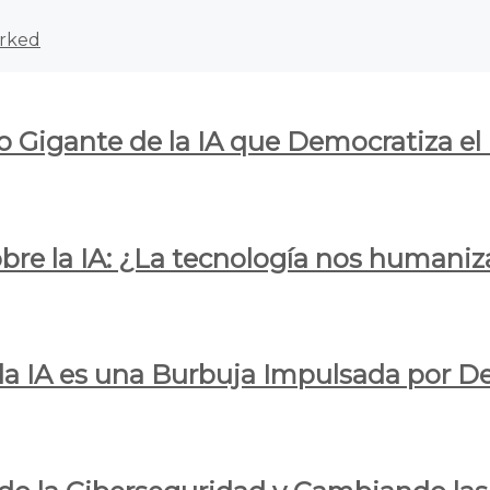
rked
o Gigante de la IA que Democratiza el
obre la IA: ¿La tecnología nos humani
e la IA es una Burbuja Impulsada por