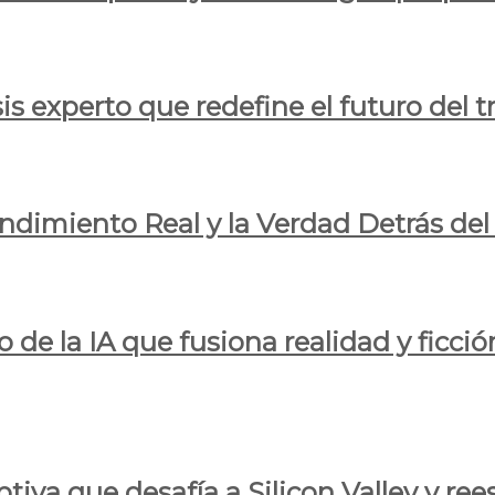
is experto que redefine el futuro del t
endimiento Real y la Verdad Detrás de
o de la IA que fusiona realidad y ficció
iva que desafía a Silicon Valley y reesc