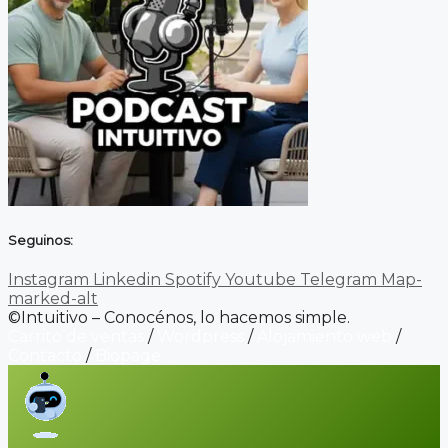
Seguinos:
Instagram
Linkedin
Spotify
Youtube
Telegram
Map-
marked-alt
©Intuitivo – Conocénos, lo hacemos simple.
Carrito de ventas
/
Wordpress
/
Alojamiento web
/
Contacto
/
Biopage