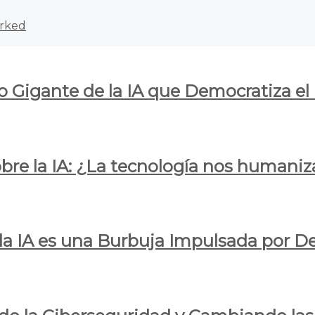
rked
o Gigante de la IA que Democratiza el
obre la IA: ¿La tecnología nos humani
e la IA es una Burbuja Impulsada por