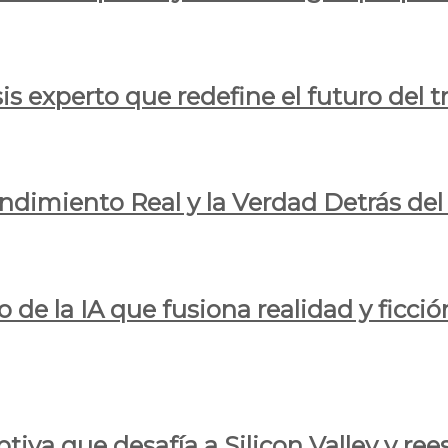
is experto que redefine el futuro del t
endimiento Real y la Verdad Detrás de
o de la IA que fusiona realidad y ficció
iva que desafía a Silicon Valley y reesc