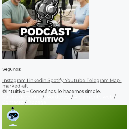
Seguinos:
Instagram
Linkedin
Spotify
Youtube
Telegram
Map-
marked-alt
©Intuitivo – Conocénos, lo hacemos simple.
Carrito de ventas
/
Wordpress
/
Alojamiento web
/
Contacto
/
Biopage