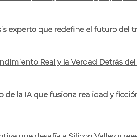
is experto que redefine el futuro del t
endimiento Real y la Verdad Detrás de
o de la IA que fusiona realidad y ficció
iva que desafía a Silicon Valley y reesc