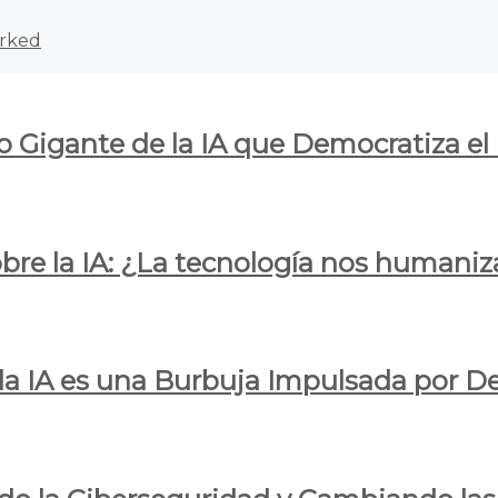
rked
o Gigante de la IA que Democratiza el
obre la IA: ¿La tecnología nos humani
e la IA es una Burbuja Impulsada por