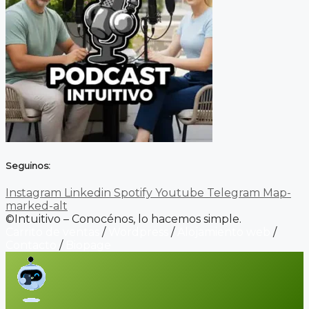
Seguinos:
Instagram
Linkedin
Spotify
Youtube
Telegram
Map-
marked-alt
©Intuitivo – Conocénos, lo hacemos simple.
Carrito de ventas
/
Wordpress
/
Alojamiento web
/
Contacto
/
Biopage