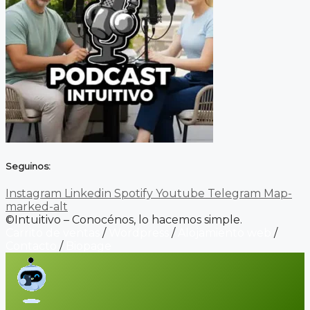
Seguinos:
Instagram
Linkedin
Spotify
Youtube
Telegram
Map-
marked-alt
©Intuitivo – Conocénos, lo hacemos simple.
Carrito de ventas
/
Wordpress
/
Alojamiento web
/
Contacto
/
Biopage