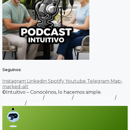
Seguinos:
Instagram
Linkedin
Spotify
Youtube
Telegram
Map-
marked-alt
©Intuitivo – Conocénos, lo hacemos simple.
Carrito de ventas
/
Wordpress
/
Alojamiento web
/
Contacto
/
Biopage