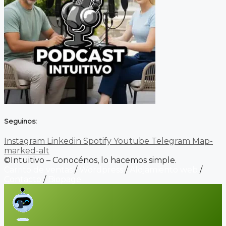
Seguinos:
Instagram
Linkedin
Spotify
Youtube
Telegram
Map-
marked-alt
©Intuitivo – Conocénos, lo hacemos simple.
Carrito de ventas
/
Wordpress
/
Alojamiento web
/
Contacto
/
Biopage