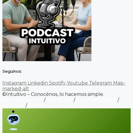
Seguinos:
Instagram
Linkedin
Spotify
Youtube
Telegram
Map-
marked-alt
©Intuitivo – Conocénos, lo hacemos simple.
Carrito de ventas
/
Wordpress
/
Alojamiento web
/
Contacto
/
Biopage