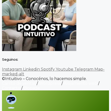
Seguinos:
Instagram
Linkedin
Spotify
Youtube
Telegram
Map-
marked-alt
©Intuitivo – Conocénos, lo hacemos simple.
Carrito de ventas
/
Wordpress
/
Alojamiento web
/
Contacto
/
Biopage