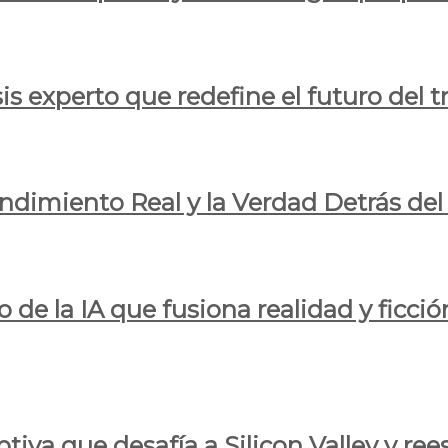
is experto que redefine el futuro del t
endimiento Real y la Verdad Detrás de
o de la IA que fusiona realidad y ficció
iva que desafía a Silicon Valley y reesc