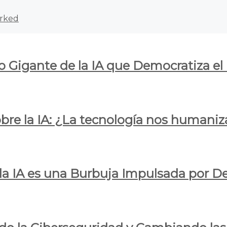
rked
o Gigante de la IA que Democratiza el
obre la IA: ¿La tecnología nos humani
e la IA es una Burbuja Impulsada por